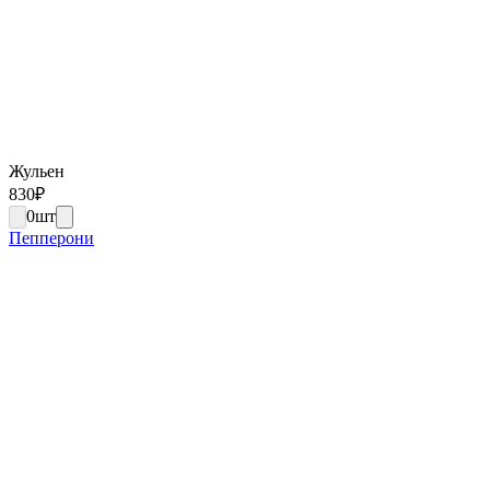
Жульен
830
₽
0
шт
Пепперони