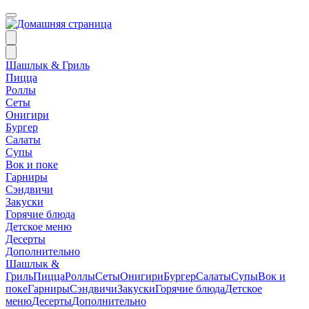
Шашлык & Гриль
Пицца
Роллы
Сеты
Онигири
Бургер
Салаты
Супы
Вок и поке
Гарниры
Сэндвичи
Закуски
Горячие блюда
Детское меню
Десерты
Дополнительно
Шашлык &
Гриль
Пицца
Роллы
Сеты
Онигири
Бургер
Салаты
Супы
Вок и
поке
Гарниры
Сэндвичи
Закуски
Горячие блюда
Детское
меню
Десерты
Дополнительно