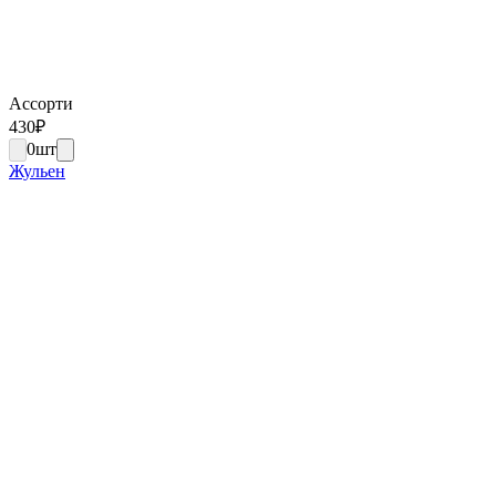
Ассорти
430
₽
0
шт
Жульен