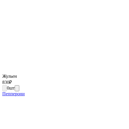
Жульен
830
₽
0
шт
Пепперони