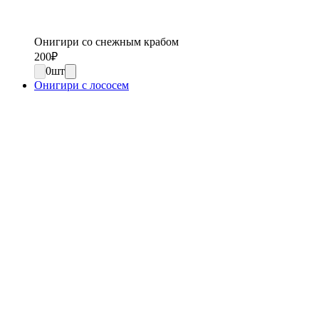
Онигири со снежным крабом
200
₽
0
шт
Онигири с лососем