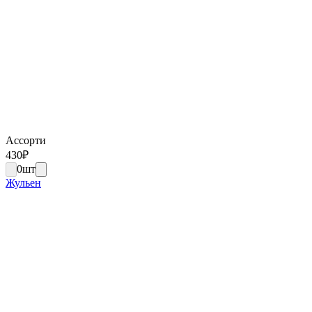
Ассорти
430
₽
0
шт
Жульен