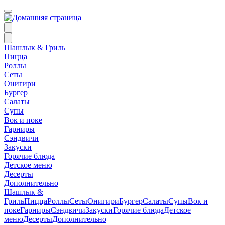
Шашлык & Гриль
Пицца
Роллы
Сеты
Онигири
Бургер
Салаты
Супы
Вок и поке
Гарниры
Сэндвичи
Закуски
Горячие блюда
Детское меню
Десерты
Дополнительно
Шашлык &
Гриль
Пицца
Роллы
Сеты
Онигири
Бургер
Салаты
Супы
Вок и
поке
Гарниры
Сэндвичи
Закуски
Горячие блюда
Детское
меню
Десерты
Дополнительно