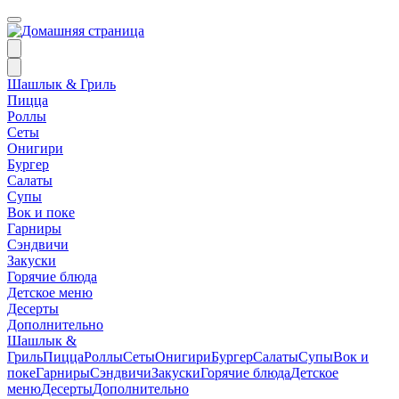
Шашлык & Гриль
Пицца
Роллы
Сеты
Онигири
Бургер
Салаты
Супы
Вок и поке
Гарниры
Сэндвичи
Закуски
Горячие блюда
Детское меню
Десерты
Дополнительно
Шашлык &
Гриль
Пицца
Роллы
Сеты
Онигири
Бургер
Салаты
Супы
Вок и
поке
Гарниры
Сэндвичи
Закуски
Горячие блюда
Детское
меню
Десерты
Дополнительно