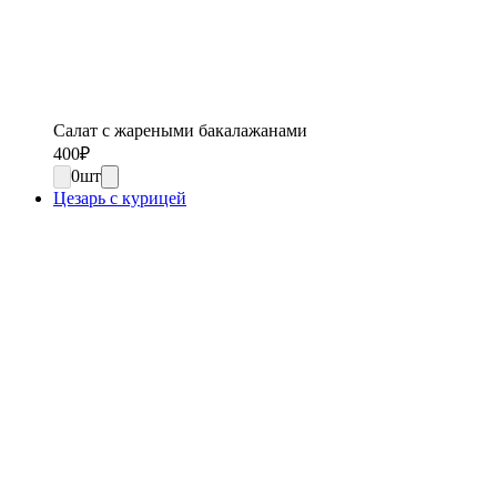
Салат с жареными бакалажанами
400
₽
0
шт
Цезарь с курицей