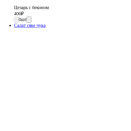
Цезарь с беконом
400
₽
0
шт
Салат сяке чука