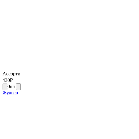
Ассорти
430
₽
0
шт
Жульен