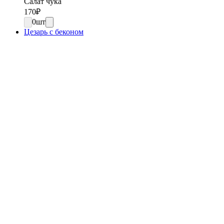
Салат чука
170
₽
0
шт
Цезарь с беконом