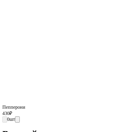
Пепперони
430
₽
0
шт