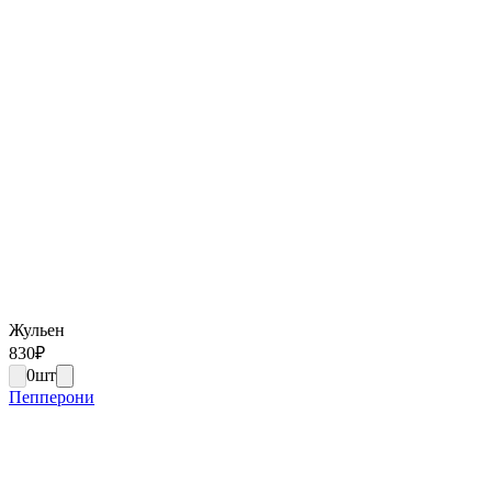
Жульен
830
₽
0
шт
Пепперони